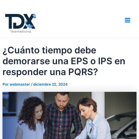
Ir
Navegación
Mai
al
de
Men
contenido
entradas
¿Cuánto tiempo debe
demorarse una EPS o IPS en
responder una PQRS?
Por
webmaster
/
diciembre 22, 2024